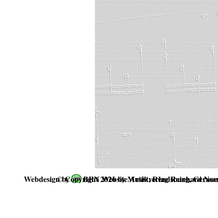
Webdesign by
©
Copyright 2026 by Musikverlag Reinhard
BEN Website Artist, Rendsburg, Germa
Noe