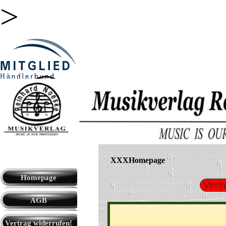
>
Direkt zum Seiteninhalt
Suchen
Cart:
Menü überspringen
XXXHomepage
Menü überspringen
Homepage
Vertr
AGB
▼
Vertrag widerrufen!